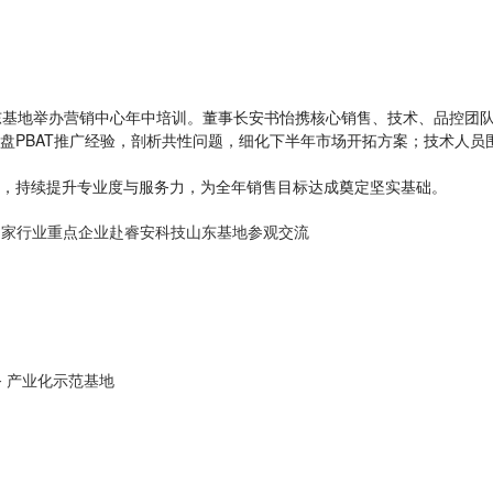
在山东基地举办营销中心年中培训。董事长安书怡携核心销售、技术、品控团
盘PBAT推广经验，剖析共性问题，细化下半年市场开拓方案；技术人员
，持续提升专业度与服务力，为全年销售目标达成奠定坚实基础。
多家行业重点企业赴睿安科技山东基地参观交流
务
产业化示范基地