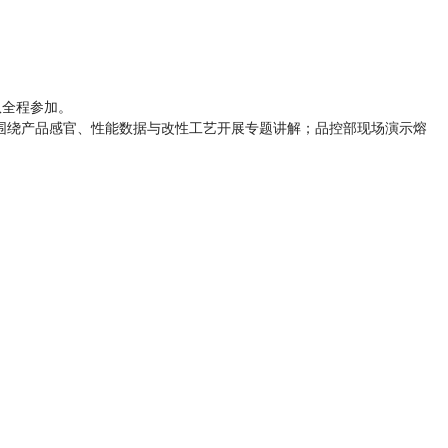
队全程参加。
围绕产品感官、性能数据与改性工艺开展专题讲解；品控部现场演示熔