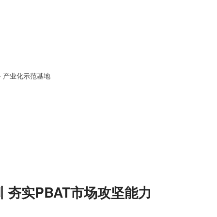
务
产业化示范基地
 夯实PBAT市场攻坚能力